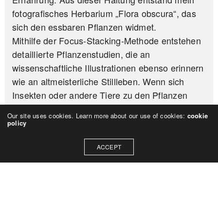
fotografisches Herbarium „Flora obscura“, das
sich den essbaren Pflanzen widmet.
Mithilfe der Focus-Stacking-Methode entstehen
detaillierte Pflanzenstudien, die an
wissenschaftliche Illustrationen ebenso erinnern
wie an altmeisterliche Stillleben. Wenn sich
Insekten oder andere Tiere zu den Pflanzen
gesellen, wird das Bild zum Hinweis auf das
Our site uses cookies. Learn more about our use of cookies:
cookie
ökologische Geflecht, in dem jede Art
policy
eingewoben ist.
ACCEPT
Für viele meiner Motive restauriere ich
historische Rahmen.
JENNIFER
ON JULI 6, 2025